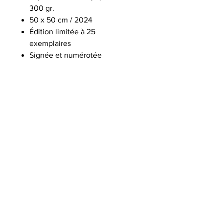
300 gr.
50 x 50 cm / 2024
Édition limitée à 25
exemplaires
Signée et numérotée
Vendue sans cadre
INFO DE LIVRAISON
Livraison à l'international ou possibilité
de venir récupérer* gratuitement
l'œuvre dans l'atelier de l'artiste à
Reims.
*Prise de rendez-vous obligatoire
© Copyright Quentin "Wone" Bohn -
2026